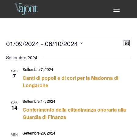
Eventi
Vist
Eve
01/09/2024
 - 
06/10/2024
Lista
Vis
Nav
Seleziona
Nav
Settembre 2024
la
data.
Settembre 7, 2024
SAB
7
Canti di popoli e di cori per la Madonna di
Longarone
Settembre 14, 2024
SAB
14
Conferimento della cittadinanza onoraria alla
Guardia di Finanza
Settembre 20, 2024
VEN