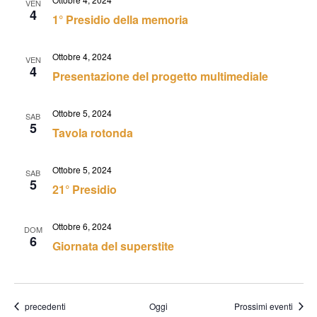
VEN
4
1° Presidio della memoria
Ottobre 4, 2024
VEN
4
Presentazione del progetto multimediale
Ottobre 5, 2024
SAB
5
Tavola rotonda
Ottobre 5, 2024
SAB
5
21° Presidio
Ottobre 6, 2024
DOM
6
Giornata del superstite
Eventi
precedenti
Oggi
Prossimi eventi