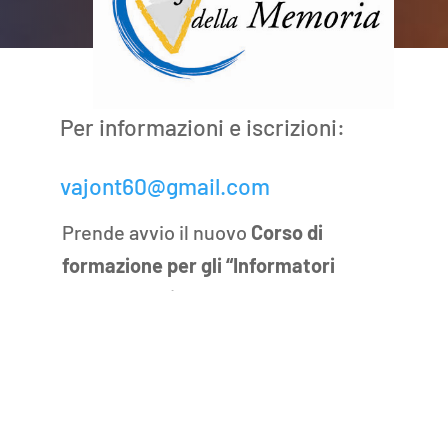
Per informazioni e iscrizioni:
vajont60@gmail.com
Prende avvio il nuovo
Corso di
formazione per gli “Informatori
della Memoria”
, promosso dalla
Fondazione Vajont 9 ottobre 1963
Onlus in collaborazione con la Pro
Loco di Longarone e l’Associazione
“Vajont – Il futuro della memoria”,